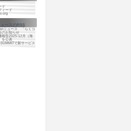
ード
フィード
s.org
ニュースのRSS
Japanニュース 「らくコ
合のお知らせ
報告2025-12月（海
）を公表
te SUMMITで新サービス