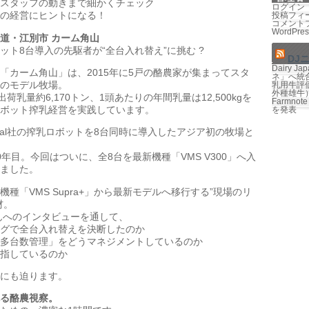
スタッフの動きまで細かくチェック
ログイン
の経営にヒントになる！
投稿フィ
コメント
WordPres
道・江別市 カーム角山
ット8台導入の先駆者が“全台入れ替え”に挑む ?
DJ
Dairy 
「カーム角山」は、2015年に5戸の酪農家が集まってスタ
ネ」へ統
のモデル牧場。
乳用牛評価
外種雄牛
荷乳量約6,170トン、1頭あたりの年間乳量は12,500kgを
Farmno
ボット搾乳経営を実践しています。
を発表
aval社の搾乳ロボットを8台同時に導入したアジア初の牧場と
年目。今回はついに、全8台を最新機種「VMS V300」へ入
ました。
種「VMS Supra+」から最新モデルへ移行する”現場のリ
材。
んへのインタビューを通して、
グで全台入れ替えを決断したのか
多台数管理」をどうマネジメントしているのか
指しているのか
にも迫ります。
る酪農視察。