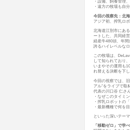
・設備、飼養管理、
・遠方の牧場も自分
今回の視察先：北海
アジア初、搾乳ロボ
北海道江別市にある
ートした、共同経営
経産牛480頭、年間出
誇るハイレベルなロ
この牧場は、DeL
して知られており、
いまやその運用も10
れ替える決断を下し
今回の視察では、旧機
アル”をライブで取
代表の川口谷 仁さ
・なぜこのタイミン
・搾乳ロボットの「
・最新機種で何を目
といった深いテーマ
「移動ゼロ」で学べ