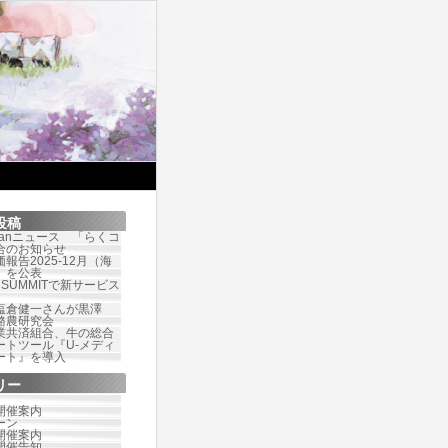
投稿
Japanニュース 「らくコ
合のお知らせ
報告2025-12月（海
）を公表
te SUMMITで新サービス
塩倉健一さんが黒澤
酪農研究会
業共済組合、牛の総合
ートツール『U-メディ
ート』を導入
リー
開催案内
ーン
開催案内
開催告知