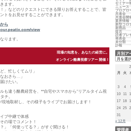
セミナー
きます。
ニュース
！」などのリクエストにできる限りお答えすることで、皆
ブログロ
共進会
ントをお見せすることができます。
共進会開
業界情報
から
新型コロ
新商品
tour.peatix.com/view
提言
読者プレ
発表会
なります。
未分類
訃報
現場の知恵を、あなたの経営に。
月別ア
月
オンライン酪農視察ツアー 開催！
別
ア
ど、忙しくてムリ」
ー
月
火
なおさら…」
カ
イ
届けたい。
ブ
3
4
ルも違う酪農経営を、**自宅やスマホから“リアルタイム視
10
11
カタチ。
17
18
n編集部が現地取材し、その様子をライブでお届けします！
24
25
31
イブ中継で体感
« 12月
その場でコメント！
？」「何使ってる？」がすぐ聞ける！
管理者