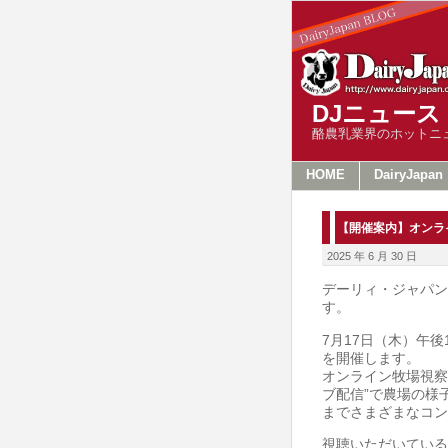
DJニュース
酪農乳業界のホットニ
HOME
DairyJapan
【開催案内】オンラ
2025 年 6 月 30 日
デーリィ・ジャパン
す。
7月17日（木）午
を開催します。
オンライン牧場視察ツ
ブ配信”で農場の様
までさまざまなコン
視聴いただいている