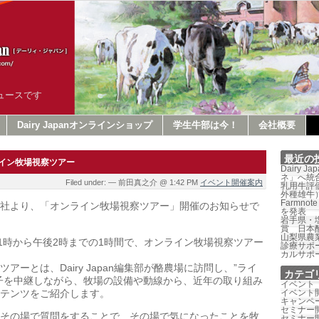
ュースです
Dairy Japanオンラインショップ
学生牛部は今！
会社概要
最近の
イン牧場視察ツアー
Dairy 
ネ」へ統
Filed under: — 前田真之介 @ 1:42 PM
イベント開催案内
乳用牛評価
外種雄牛
Farmno
社より、「オンライン牧場視察ツアー」開催のお知らせで
を発表
岩手県・
賞 日本
山梨県農
後1時から午後2時までの1時間で、オンライン牧場視察ツアー
診療サポ
カルサポ
アーとは、Dairy Japan編集部が酪農場に訪問し、”ライ
カテゴ
子を中継しながら、牧場の設備や動線から、近年の取り組み
イベント
テンツをご紹介します。
イベント
キャンペ
セミナー
その場で質問をすることで、その場で気になったことを牧
セミナー