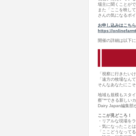
場主に聞くことがで
また「ここを映して
さんの気になるポイ
お申し込みはこちら
https://onlinefarm
開催の詳細は以下に
「視察に行きたいけ
「遠方の牧場なんて
そんなあなたにこそ
地域も規模もスタイ
察”**できる新しい
Dairy Japa
ここが見どころ！
・リアルな現場をラ
・気になったことは
「ここどうなってる