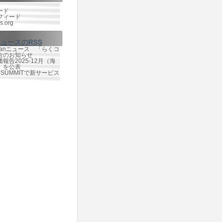
ード
フィード
s.org
ニュースのRSS
Japanニュース 「らくコ
合のお知らせ
報告2025-12月（海
）を公表
te SUMMITで新サービス