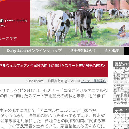
ュースです
Dairy Japanオンラインショップ
学生牛部は今！
会社概要
最近の
マルウェルフェアと生産性の向上に向けたスマート技術開発の現状と
Dairy 
ネ」へ統
乳用牛評価
外種雄牛
Filed under: — 前田真之介 @ 2:21 PM
セミナー開催案内
Farmno
を発表
岩手県・
アグリテックは12月17日、セミナー「畜産におけるアニマルウ
賞 日本
の向上に向けたスマート技術開発の現状と未来」を開催す
山梨県農
診療サポ
カルサポ
生産の現場において「
アニマルウェルフェア（家畜福
カテゴ
イベント
がりつつあり、
消費者の関心も高まってきている。農水省
イベント
、
産業動物を対象にした「
畜種ごとの飼養管理等に関する技
キャンペ
セミナー
し、
その普及定着を進めている。
家畜福祉の改善をさらに
セミナー