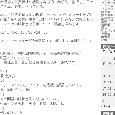
産現場で家畜福祉の状況を客観的、継続的に把握し、
日々
セミナー
ニュース
ステムが必要とされている。
ブログロ
共進会
本における家畜福祉の現状、
センシングやスマート技術に
共進会開
業界情報
の家畜福祉改善の
事業化に向けた取り組みなどの報告をも
新型コロ
ルフェアの現状と改善策について議論を深めます。
新商品
提言
読者プレ
月
17
日（水）
13
：
30
〜
16
：
30
発表会
未分類
訃報
ンションセンター
407
会議室（
岡山市北区駅元町
14-1
）＋オ
月別ア
月
活動法人 中国四国農林水産・食品先進技術研究会
別
中四国アグリテック）
ア
 農林水産・食品産業技術振興協会（
JATAFF
）
ー
月
火
カ
:00
）
イ
 開会挨拶
ブ
3
4
10
）
10
11
「アニマルウェルフェア」
の現状と課題について」
17
18
学 准教授 瀬尾 哲也 氏
50
）
24
25
術の開発の現状と取り組みについて」
31
生命科学研究科 教授 杉野 利久 氏
« 12月
30
）
分野の取り組み」
管理者