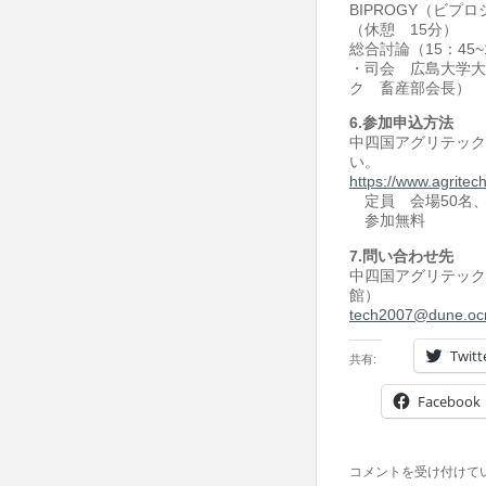
BIPROGY
（ビプロ
（休憩
15
分）
総合討論（
15
：
45~
・司会 広島大学大
ク 畜産部会長）
6.参加申込方法
中四国アグリテック
い。
https://www.agritec
定員 会場
50
名
参加無料
7.問い合わせ先
中四国アグリテック
tech2007@dune.oc
Twitt
共有:
Facebook
「畜
コメントを受け付けて