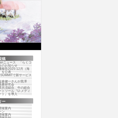
投稿
Japanニュース 「らくコ
合のお知らせ
報告2025-12月（海
）を公表
te SUMMITで新サービス
塩倉健一さんが黒澤
酪農研究会
業共済組合、牛の総合
ートツール『U-メディ
ート』を導入
リー
開催案内
ーン
開催案内
開催告知