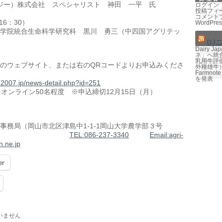
ジー）株式会社 スペシャリスト 神田 一平 氏
ログイン
投稿フィ
コメント
16
：
30
）
WordPres
学院統合生命科学研究科 黒川 勇三（中四国アグリテッ
DJ
Dairy 
ネ」へ統
乳用牛評価
のウェブサイト、または右の
QR
コードよりお
申込みくださ
外種雄牛
Farmno
を発表
h2007.jp/
news-detail.php?id=251
、オンライン
50
名程度 ※申込締切
12
月
15
日（月）
事務局（岡山市北区津島中
1-1-1
岡山大学
農学部３号
館）
TEL:086-237-3340
Email:agri-
n.
ne.jp
er
いません