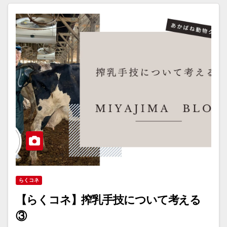
らくコネ
【らくコネ】搾乳手技について考える
③