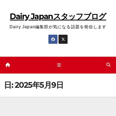
コ
ン
Dairy Japanスタッフブログ
テ
ン
Dairy Japan編集部が気になる話題を発信します
ツ
へ
ス
キ
ッ
プ
日:
2025年5月9日