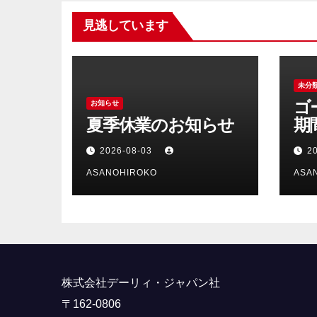
ペ
見逃しています
ー
ジ
送
未分
ゴ
お知らせ
り
夏季休業のお知らせ
期
ら
2026-08-03
2
ASANOHIROKO
ASA
株式会社デーリィ・ジャパン社
〒162-0806