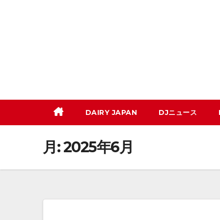
コ
ン
テ
ン
ツ
へ
ス
キ
DAIRY JAPAN
DJニュース
ッ
プ
月:
2025年6月