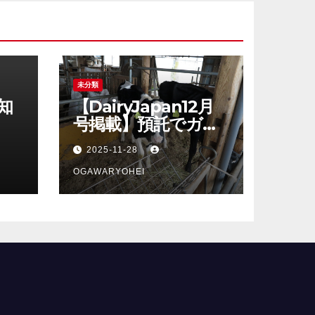
未分類
知
【DairyJapan12月
号掲載】預託でガッ
カリしないシリー
2025-11-28
ズ、最終回！
OGAWARYOHEI