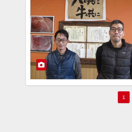
投
1
稿
の