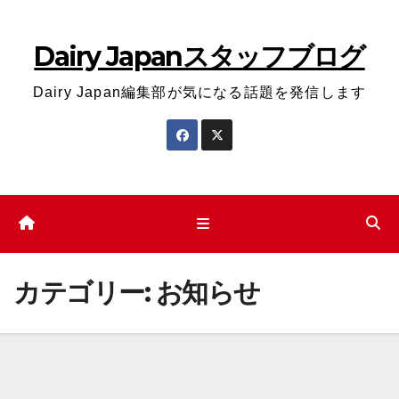
コ
ン
Dairy Japanスタッフブログ
テ
ン
Dairy Japan編集部が気になる話題を発信します
ツ
へ
ス
キ
ッ
プ
カテゴリー:
お知らせ