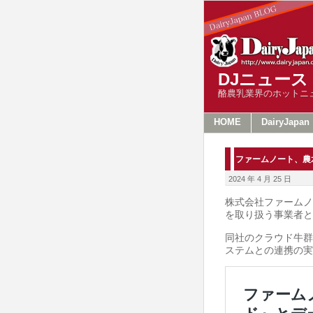
DJニュース
酪農乳業界のホットニ
HOME
DairyJapan
ファームノート、農
2024 年 4 月 25 日
株式会社ファームノ
を取り扱う事業者と
同社のクラウド牛群管
ステムとの連携の実