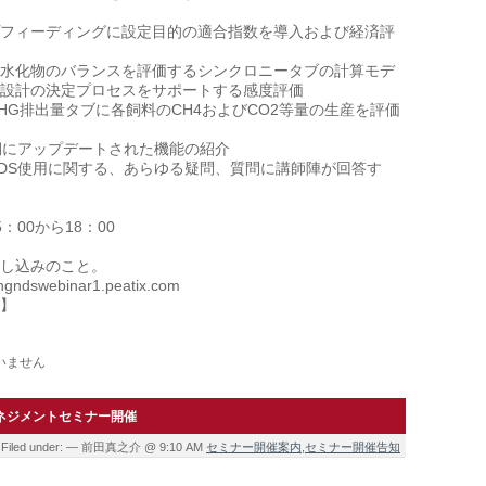
フィーディングに設定目的の適合指数を導入および経済評
水化物のバランスを評価するシンクロニータブの計算モデ
設計の決定プロセスをサポートする感度評価
HG排出量タブに各飼料のCH4およびCO2等量の生産を評価
半期にアップデートされた機能の紹介
NDS使用に関する、あらゆる疑問、質問に講師陣が回答す
5：00から18：00
し込みのこと。
tingndswebinar1.peatix.com
】
いません
マネジメントセミナー開催
Filed under: — 前田真之介 @ 9:10 AM
セミナー開催案内
,
セミナー開催告知