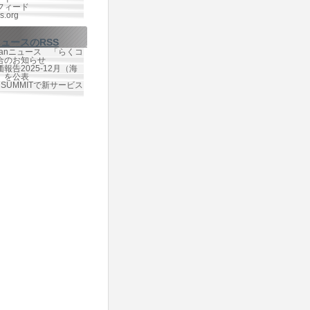
フィード
s.org
ニュースのRSS
Japanニュース 「らくコ
合のお知らせ
報告2025-12月（海
）を公表
te SUMMITで新サービス