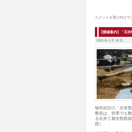
は
［残
コメントを受け付けて
り
わ
【開催案内】「石井塾
ず
2024 年 4 月 18 日
か］
デ
イ
リ
ー
コ
ン
パ
ス
毎年好評の「石井塾
塾長は、世界でも数
セ
る石井三都夫獣医師
ミ
授）。
ナ