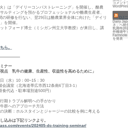
コメント
WordPres
月・火）は「デイリーコンパストレーニング」を開催し、酪農
サルティングを預かるプロフェッショナルや酪農生産者、
DJ
間の研修を行ない、翌29日は酪農業界全体に向けた「デイリ
Dairy 
」を開催。
ネ」へ統
ットフォード博士（ミシガン州立大学教授）が来日し、講
乳用牛評価
外種雄牛
Farmno
を発表
ちら。
―――――
ミナー
視点 乳牛の健康、生産性、収益性を高めるために」
日（水）10：00~15：30
会議室（北海道帯広市西12条南6丁目3-1）
（昼食代込・駐車場別途500円）
行期トラブル解明への手がかり
牛群へのアプローチ方法
の決断：ホルスタインとジャージーの比較を例に考える
し込みは下記リンクより。
pass.com/events/202405-dc-training-seminar/