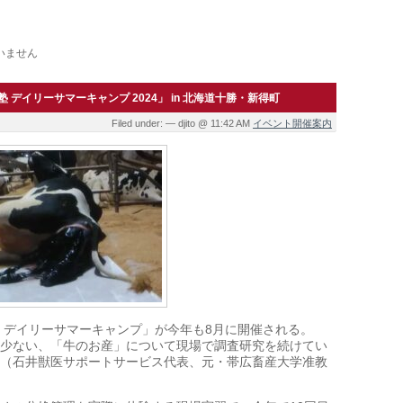
いません
 デイリーサマーキャンプ 2024」 in 北海道十勝・新得町
Filed under: — djito @ 11:42 AM
イベント開催案内
 デイリーサマーキャンプ」が今年も8月に開催される。
少ない、「牛のお産」について現場で調査研究を続けてい
（石井獣医サポートサービス代表、元・帯広畜産大学准教