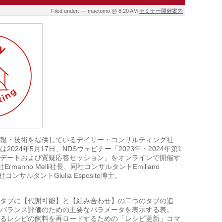
Filed under: — maetomo @ 8:20 AM
セミナー開催案内
報・技術を提供しているデイリー・コンサルティング社
2024年5月17日、NDSウェビナー「2023年・2024年第1
デートおよび質疑応答セッション」をオンラインで開催す
rmanno Melli社長、同社コンサルタントEmiliano
同社コンサルタントGiulia Esposito博士。
タブに【代謝可能】と【組み合わせ】の二つのタブの追
バランス評価のための主要なパラメータを表示する表。
るレシピの飼料を再ロードするための「レシピ更新」コマ