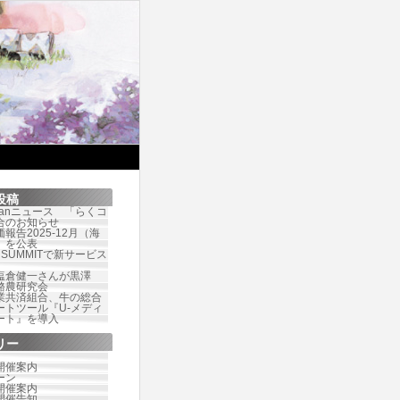
投稿
Japanニュース 「らくコ
合のお知らせ
報告2025-12月（海
）を公表
te SUMMITで新サービス
塩倉健一さんが黒澤
酪農研究会
業共済組合、牛の総合
ートツール『U-メディ
ート』を導入
リー
開催案内
ーン
開催案内
開催告知