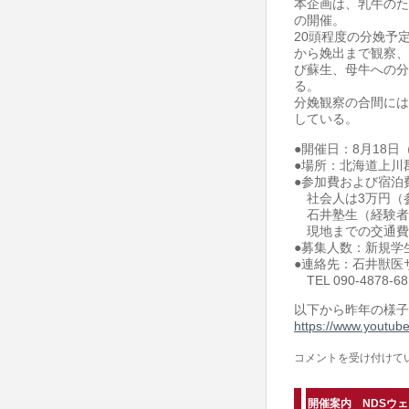
本企画は、乳牛のた
ー
の開催。
開
20頭程度の分娩予
から娩出まで観察、
催
び蘇生、母牛への分
案
る。
内
分娩観察の合間には
している。
は
●開催日：8月18日
●場所：北海道上川
●参加費および宿泊
社会人は3万円（参
石井塾生（経験者
現地までの交通費
●募集人数：新規学
●連絡先：石井獣医
TEL 090-4878-681
以下から昨年の様子
https://www.youtu
【開
コメントを受け付けて
催
案
開催案内 NDSウ