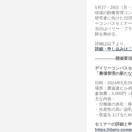
農
5月27・28日（
現場の飼養管理コン
水
研究者に向けた2日
省
ーコンパスセミナー
『全
当日はベリー・ブラ
師を務める。
国
版
詳細は以下より。
詳細・申し込みはこ
畜
産
―――――開催要項
ク
デイリーコンパスセ
ラ
「農場管理の新たな
ウ
日時：2024年5月29
ド』
場所：農協連ビル4階
参加費：3,000円
と
主な内容：
デ
・分娩後の炎症：移
ー
・生産性の高い泌乳
・収益を上げるため
タ
連
セミナーの詳細と申
https://dairy-com
携