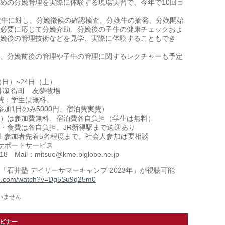
めの分娩管理を実際に体験する現場実習で、今年で10回目
定牛に対し、分娩徴候の確認検査、分娩牛の摘発、分娩開始
必要に応じて分娩介助、分娩後の子牛の健康チェックおよ
娩後の管理技術などを見学、実際に体験することもでき
、分娩前後の管理や子牛の管理に関するレクチャーも予定
（日）~24日（土）
郡新得町 友夢牧場
費：学生は無料。
加1日のみ5000円、宿泊費実費）
）は参加費無料、宿泊費各自負担（学生は無料）
・食費は各自負担。JR新得駅まで送迎あり
生参加者先着5名程度まで。社会人参加は要相談
サポートサービス
8 Mail：mitsuo@kme.biglobe.ne.jp
「石井塾 デイリーサマーキャンプ 2023年」が視聴可能
be.com/watch?v=Dg5Su9q25m0
いません
ェビナー