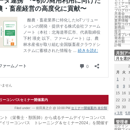
セミナー
ニュース
ブログロ
共進会
共進会開
業界情報
新型コロ
新商品
提言
読者プレ
発表会
未分類
訃報
月別ア
月
別
ア
ー
月
火
カ
1
2
イ
いません
ブ
8
9
15
16
リーコンパスセミナー開催案内
22
23
29
30
Filed under: — 前田真之介 @ 10:00 PM
セミナー開催案内
,
未分類
« 3月
5月
ント（栄養士・獣医師）から成るチームデイリーコンパス
管理者
「デイリーコンパス トレーニング＆セミナー2024」を開催す
ログイン
投稿フィ