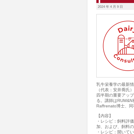
内】
2024 年 4 月 9 日
「石
井
塾
デ
イ
リ
ー
サ
マ
ー
乳牛栄養学の最新情
キ
（代表：安井喬氏）は
四半期の重要アップ
ャ
る。講師はRUM&N社E
ン
Raffrenato博士、
プ
【内容】
2024」
・レシピ：飼料評価
in
加、および、飼料の
・レシピ：開いてい
北