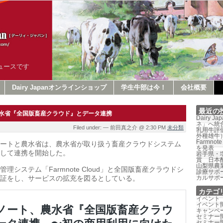
ュースです
Dairy Japanオンラインショップ
学生牛部は今！
会社概要
最近の
水省『全国版畜産クラウド』とデータ連携
Dairy 
ネ」へ統
Filed under: — 前田真之介 @ 2:30 PM
未分類
乳用牛評価
外種雄牛
Farmno
ートと農水省は、農水省が取り扱う畜産クラウドシステム
を発表
して連携を開始した。
岩手県・
賞 日本
山梨県農
理システム「Farmnote Cloud」と全国版畜産クラウドシ
診療サポ
証をし、サービスの拡充を図るとしている。
カルサポ
カテゴ
イベント
イベント
キャンペ
セミナー
セミナー