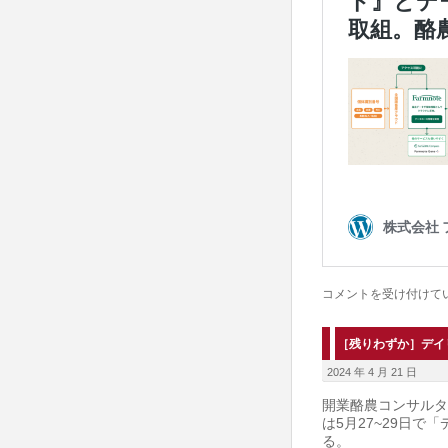
フ
コメントを受け付けて
ァ
ー
［残りわずか］デイ
ム
2024 年 4 月 21 日
ノ
開業酪農コンサルタ
ー
は5月27~29日で
る。
ト、