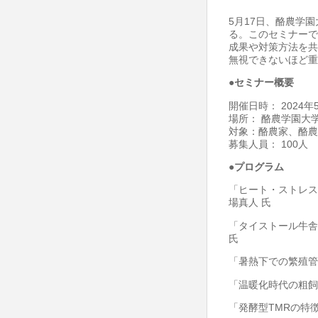
ウ
5月17日、酪農学
ェ
る。このセミナーで
ビ
成果や対策方法を共
無視できないほど重
ナ
ー
●セミナー概要
は
開催日時： 2024年
場所： 酪農学園大
対象：酪農家、酪農
募集人員： 100人
●プログラム
「ヒート・ストレス
場真人 氏
「タイストール牛舎
氏
「暑熱下での繁殖管
「温暖化時代の粗飼
「発酵型TMRの特