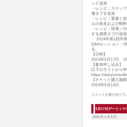
ンド追加
海
・レシピ：ステップ
道
価タブを追加
・レシピ：窒素と炭
十
ルの改良および飼料
勝・
・レシピ：排泄／G
する感度タブの追加
新
・ 2024年第1四
得
Q&Aセッション：
町
る。
【日時】
は
2024年5月17日 1
【参加申し込み】
以下のサイトから申
https://dairyconsul
【チケット購入期限
2024年5月14日
開
コメントを受け付けて
催
案
5月17日デーリィ
内
2024 年 4 月 8 日
NDS