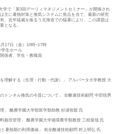
園大学で「第3回デーリィマネジメントセミナー」が開催され
は主に暑熱対策と換気システムに焦点を当て、最新の研究
有。近年猛威を振るう北海道での猛暑により、この課題は
要となる。
5月17日（金）10時~17時
学学生ホール
関係者、学生・教職員
を理解する（生理・行動・代謝）」 アルバータ大学教授 大
のトンネル換気の今昔について」 全酪連技術顧問 中田悦男
理」 酪農学園大学獣医学類助教 杉浦智親 氏
料栽培管理」 酪農学園大学循環農学類教授 三枝俊哉 氏
徴と暑熱期の利用価値」 前全酪連技術顧問 村上明弘 氏