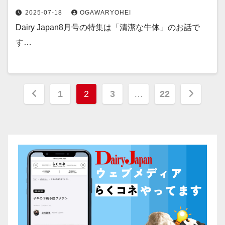
2025-07-18
OGAWARYOHEI
Dairy Japan8月号の特集は「清潔な牛体」のお話で
す…
投
1
2
3
…
22
稿
の
ペ
ー
ジ
送