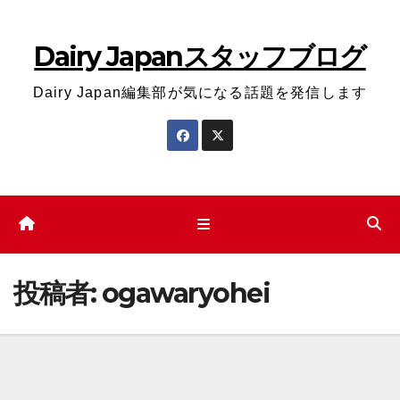
コ
ン
Dairy Japanスタッフブログ
テ
ン
Dairy Japan編集部が気になる話題を発信します
ツ
へ
ス
キ
ッ
プ
投稿者:
ogawaryohei