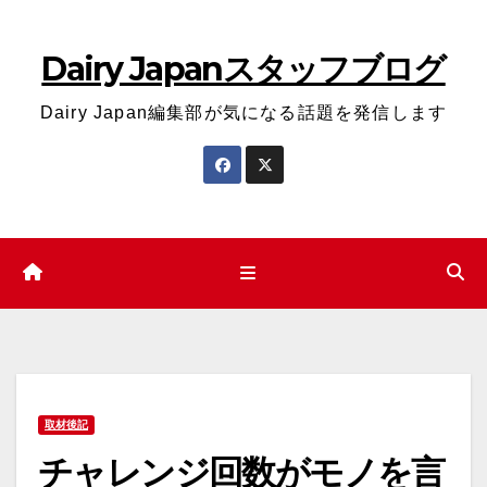
コ
ン
Dairy Japanスタッフブログ
テ
ン
Dairy Japan編集部が気になる話題を発信します
ツ
へ
ス
キ
ッ
プ
取材後記
チャレンジ回数がモノを言