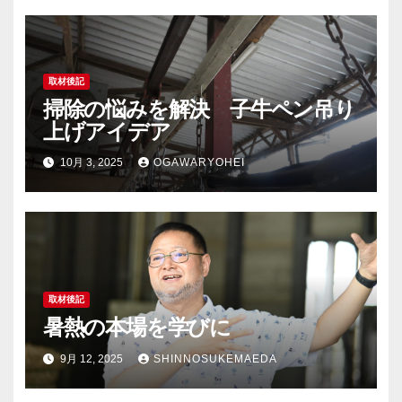
取材後記
掃除の悩みを解決 子牛ペン吊り
上げアイデア
10月 3, 2025
OGAWARYOHEI
取材後記
暑熱の本場を学びに
9月 12, 2025
SHINNOSUKEMAEDA