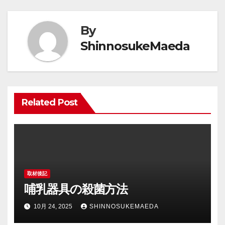
ナ
ビ
By
ゲ
ShinnosukeMaeda
ー
シ
Related Post
ョ
ン
取材後記
哺乳器具の殺菌方法
10月 24, 2025
SHINNOSUKEMAEDA