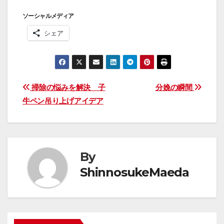
ソーシャルメディア
シェア
投
掃除の悩みを解決 子
分娩の瞬間
牛ペン吊り上げアイデア
稿
ナ
ビ
By
ゲ
ShinnosukeMaeda
ー
シ