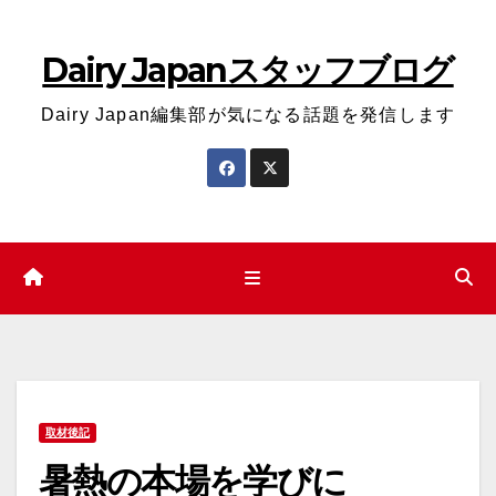
コ
ン
Dairy Japanスタッフブログ
テ
ン
Dairy Japan編集部が気になる話題を発信します
ツ
へ
ス
キ
ッ
プ
取材後記
暑熱の本場を学びに