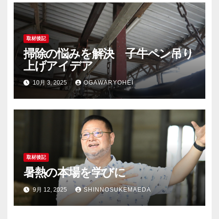
取材後記
掃除の悩みを解決 子牛ペン吊り
上げアイデア
10月 3, 2025
OGAWARYOHEI
取材後記
暑熱の本場を学びに
9月 12, 2025
SHINNOSUKEMAEDA