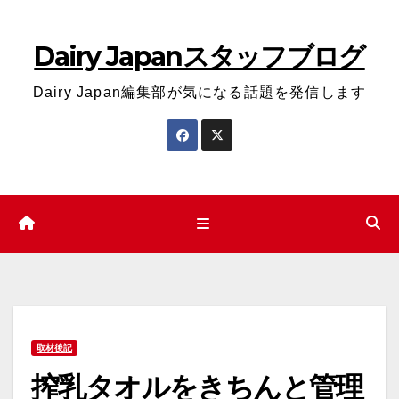
コ
ン
Dairy Japanスタッフブログ
テ
ン
Dairy Japan編集部が気になる話題を発信します
ツ
へ
ス
キ
ッ
プ
取材後記
搾乳タオルをきちんと管理