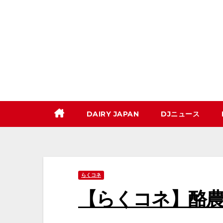
コ
ン
テ
ン
ツ
へ
ス
キ
DAIRY JAPAN
DJニュース
ッ
プ
らくコネ
【らくコネ】酪