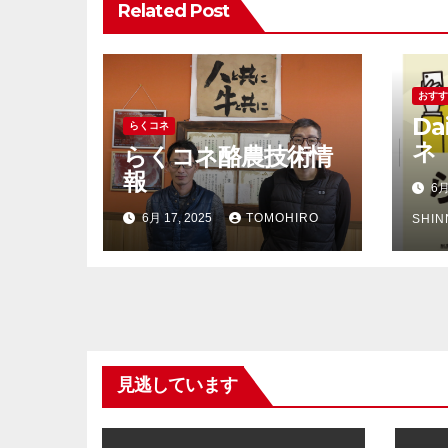
Related Post
ン
おす
Da
らくコネ
ネ
らくコネ酪農技術情
報
6月
6月 17, 2025
TOMOHIRO
SHI
見逃しています