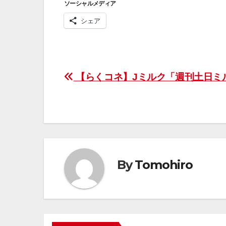
ソーシャルメディア
シェア
投
【らくコネ】Jミルク「週刊土日ミ
稿
ナ
ビ
ゲ
By
Tomohiro
ー
シ
ョ