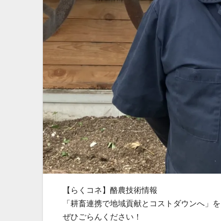
【らくコネ】酪農技術情報
「耕畜連携で地域貢献とコストダウンへ」を
ぜひごらんください！