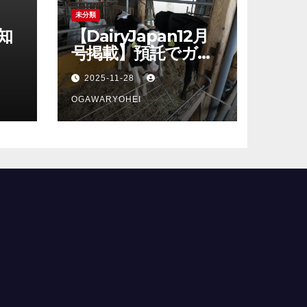
未分類
知
【DairyJapan12月
号掲載】預託でガッ
カリしないシリー
2025-11-28
ズ、最終回！
OGAWARYOHEI