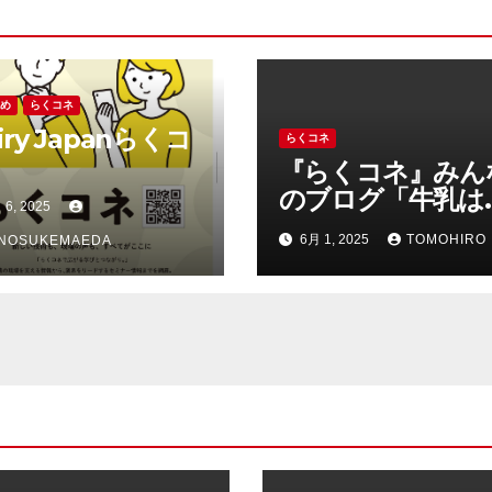
すめ
らくコネ
iry Japanらくコ
らくコネ
『らくコネ』みん
のブログ「牛乳は
 6, 2025
跡の妙薬」？
6月 1, 2025
TOMOHIRO
NNOSUKEMAEDA