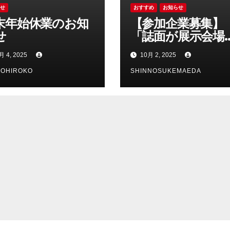
らせ
おすすめ
お知らせ
末年始休業のお知
【参加企業募集】
せ
「誌面が展示会場
に。新しいPRの
月 4, 2025
10月 2, 2025
『Dairy Biz04 誌
NOHIROKO
展示会』」
SHINNOSUKEMAEDA