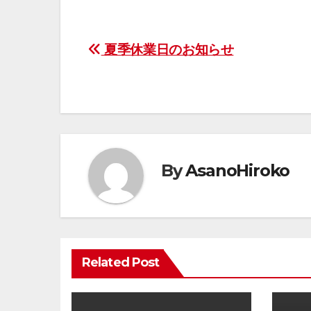
投
夏季休業日のお知らせ
稿
ナ
ビ
ゲ
By
AsanoHiroko
ー
シ
ョ
Related Post
ン