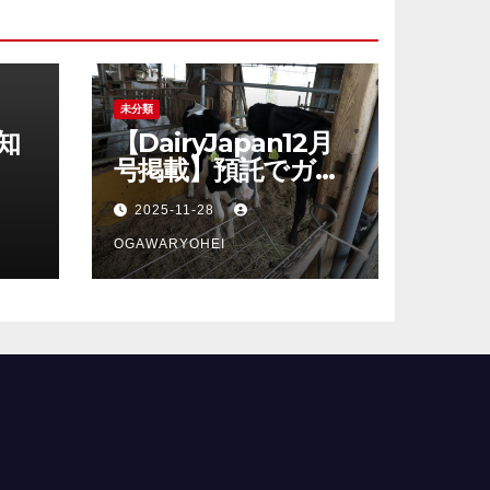
未分類
知
【DairyJapan12月
号掲載】預託でガッ
カリしないシリー
2025-11-28
ズ、最終回！
OGAWARYOHEI