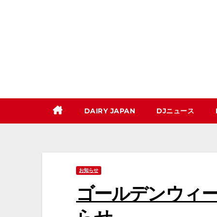
コ
ン
テ
ン
ツ
へ
ス
キ
DAIRY JAPAN
DJニュース
ッ
プ
お知らせ
ゴールデンウィ