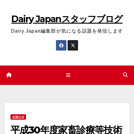
コ
ン
Dairy Japanスタッフブログ
テ
ン
Dairy Japan編集部が気になる話題を発信します
ツ
へ
ス
キ
ッ
プ
お知らせ
平成30年度家畜診療等技術