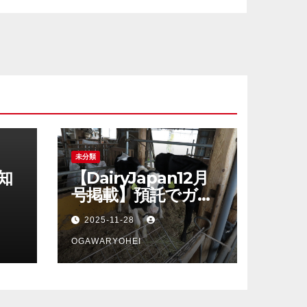
未分類
知
【DairyJapan12月
号掲載】預託でガッ
カリしないシリー
2025-11-28
ズ、最終回！
OGAWARYOHEI