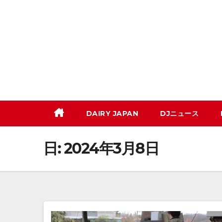
コ
ン
テ
ン
ツ
へ
ス
キ
DAIRY JAPAN
DJニュース
ッ
プ
日:
2024年3月8日