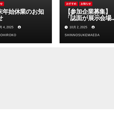
らせ
おすすめ
お知らせ
末年始休業のお知
【参加企業募集】
せ
「誌面が展示会場
に。新しいPRの
月 4, 2025
10月 2, 2025
『Dairy Biz04 誌
NOHIROKO
展示会』」
SHINNOSUKEMAEDA