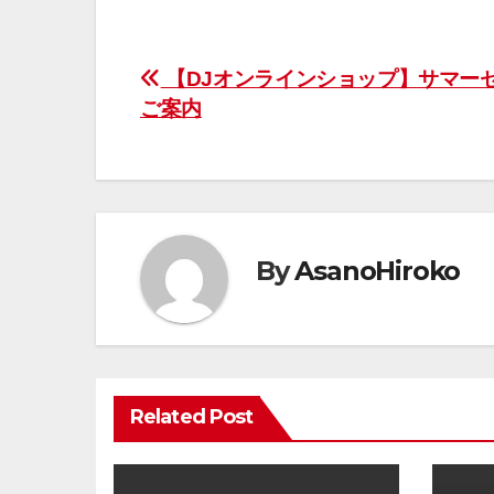
投
【DJオンラインショップ】サマー
ご案内
稿
ナ
ビ
ゲ
By
AsanoHiroko
ー
シ
ョ
Related Post
ン