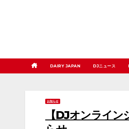
コ
ン
テ
ン
ツ
へ
ス
キ
DAIRY JAPAN
DJニュース
ッ
プ
お知らせ
【DJオンライン