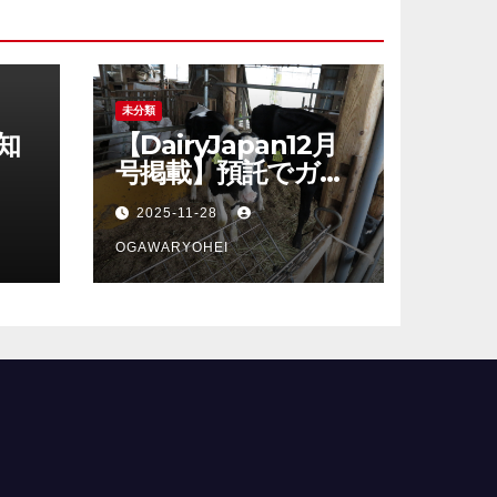
未分類
知
【DairyJapan12月
号掲載】預託でガッ
カリしないシリー
2025-11-28
ズ、最終回！
OGAWARYOHEI