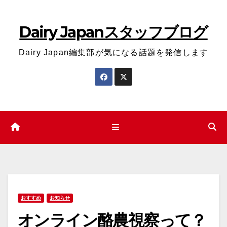
コ
ン
Dairy Japanスタッフブログ
テ
ン
Dairy Japan編集部が気になる話題を発信します
ツ
へ
ス
キ
ッ
プ
おすすめ
お知らせ
オンライン酪農視察って？