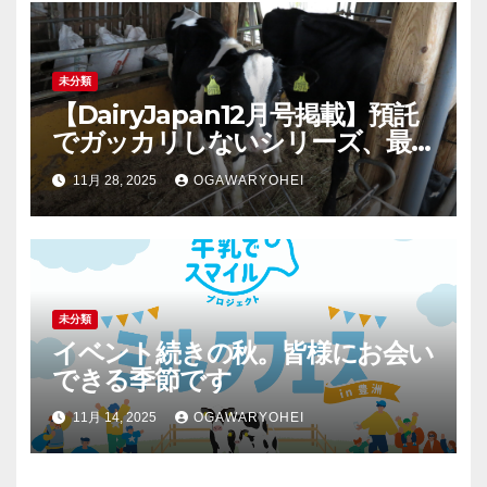
未分類
【DairyJapan12月号掲載】預託
でガッカリしないシリーズ、最
終回！
11月 28, 2025
OGAWARYOHEI
未分類
イベント続きの秋。皆様にお会い
できる季節です
11月 14, 2025
OGAWARYOHEI