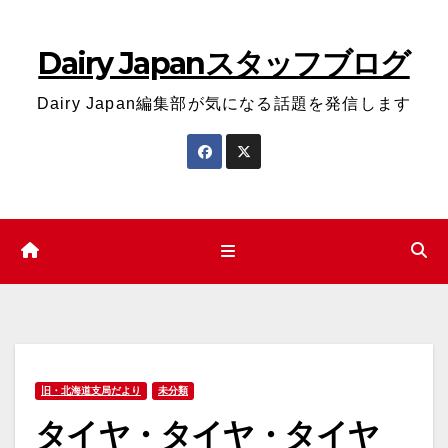
コ
ン
Dairy Japanスタッフブログ
テ
ン
Dairy Japan編集部が気になる話題を発信します
ツ
へ
ス
キ
ッ
プ
旧・北海道支局だより
未分類
タイヤ・タイヤ・タイヤ