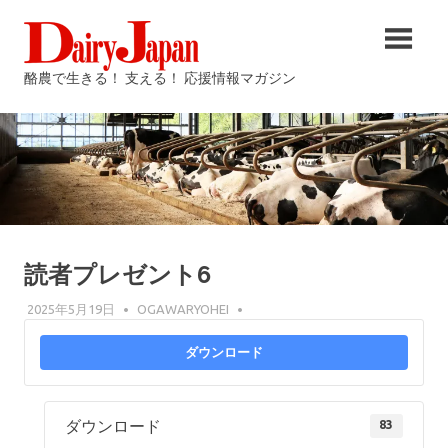
コ
酪
ン
テ
農
酪農で生きる！ 支える！ 応援情報マガジン
ン
ツ
雑
へ
ス
誌
キ
ッ
Dairy
プ
読者プレゼント6
Japan
2025年5月19日
OGAWARYOHEI
ダウンロード
ダウンロード
83