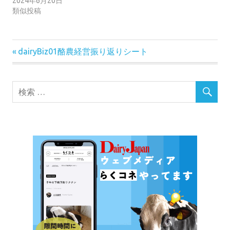
2024年6月20日
類似投稿
前
投
dairyBiz01酪農経営振り返りシート
の
稿
記
事:
ナ
ビ
ゲ
ー
シ
ョ
ン