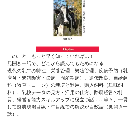
このこと、もっと早く知っていれば…！
見開き一話で、どこから読んでもためになる！
現代の乳牛の特性、栄養管理、繁殖管理、疾病予防（乳
房炎・繁殖障害・蹄病・周産期病）、遺伝改良、自給飼
料（牧草・コーン）の栽培と利用、購入飼料（単味飼
料）、乳検データの見方・活用の仕方、酪農経営の特
質、経営者能力スキルアップに役立つ話……等々、一貫
して酪農現場目線・牛目線での解説が百数話（見開き一
話）。