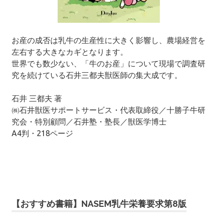
お産の成否は乳牛の生産性に大きく影響し、農場経営を
左右する大きなカギとなります。
世界でも数少ない、「牛のお産」について現場で調査研
究を続けている石井三都夫獣医師の集大成です。
石井 三都夫 著
㈱石井獣医サポートサービス・代表取締役／十勝子牛研
究会・特別顧問／石井塾・塾長／獣医学博士
A4判・218ページ
【おすすめ書籍】NASEM乳牛栄養要求第8版