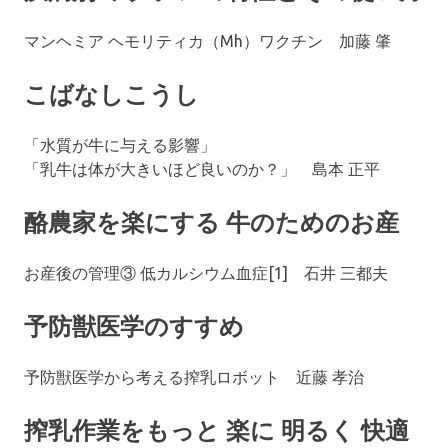
マンヘミア ヘモリティカ（Mh）ワクチン 加藤 肇
こばなしこうし
「水質が牛に与える影響」
「乳牛は体が大きいほど良いのか？」 島本 正平
酪農家を楽にする 牛のためのお産
お産後の管理③ 低カルシウム血症[1] 石井 三都夫
予防獣医学のすすめ
予防獣医学から考える搾乳ロボット 近藤 孝治
搾乳作業をもっと 楽に 明るく 快適