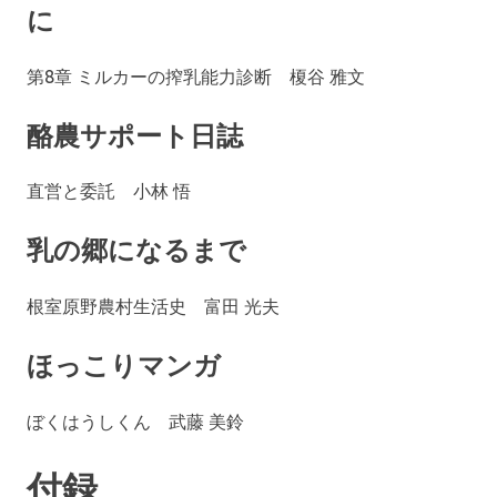
に
第8章 ミルカーの搾乳能力診断 榎谷 雅文
酪農サポート日誌
直営と委託 小林 悟
乳の郷になるまで
根室原野農村生活史 富田 光夫
ほっこりマンガ
ぼくはうしくん 武藤 美鈴
付録