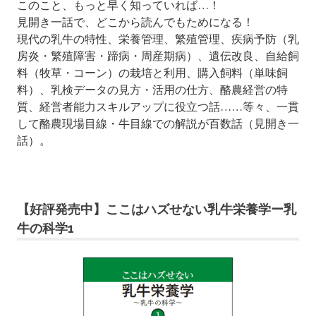
このこと、もっと早く知っていれば…！
見開き一話で、どこから読んでもためになる！
現代の乳牛の特性、栄養管理、繁殖管理、疾病予防（乳
房炎・繁殖障害・蹄病・周産期病）、遺伝改良、自給飼
料（牧草・コーン）の栽培と利用、購入飼料（単味飼
料）、乳検データの見方・活用の仕方、酪農経営の特
質、経営者能力スキルアップに役立つ話……等々、一貫
して酪農現場目線・牛目線での解説が百数話（見開き一
話）。
【好評発売中】ここはハズせない乳牛栄養学ー乳
牛の科学1