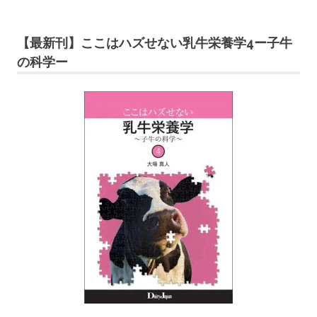
【最新刊】ここはハズせない乳牛栄養学4ー子牛
の科学ー