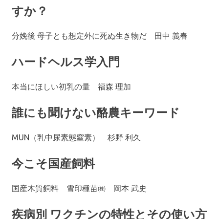
すか？
分娩後 母子とも想定外に死ぬ生き物だ 田中 義春
ハードヘルス学入門
本当にほしい初乳の量 福森 理加
誰にも聞けない酪農キーワード
MUN（乳中尿素態窒素） 杉野 利久
今こそ国産飼料
国産木質飼料 雪印種苗㈱ 岡本 武史
疾病別 ワクチンの特性とその使い方