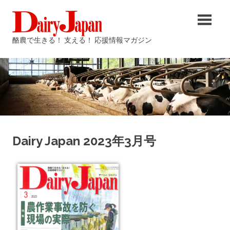
コ
酪
ン
テ
農
酪農で生きる！ 支える！ 応援情報マガジン
ン
ツ
雑
へ
ス
誌
キ
ッ
Dairy
プ
Dairy Japan 2023年3月号
Japan