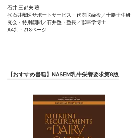
石井 三都夫 著
㈱石井獣医サポートサービス・代表取締役／十勝子牛研
究会・特別顧問／石井塾・塾長／獣医学博士
A4判・218ページ
【おすすめ書籍】NASEM乳牛栄養要求第8版