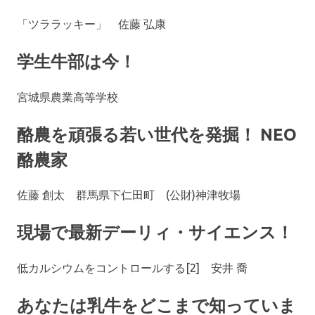
「ツララッキー」 佐藤 弘康
学生牛部は今！
宮城県農業高等学校
酪農を頑張る若い世代を発掘！ NEO
酪農家
佐藤 創太 群馬県下仁田町 (公財)神津牧場
現場で最新デーリィ・サイエンス！
低カルシウムをコントロールする[2] 安井 喬
あなたは乳牛をどこまで知っていま