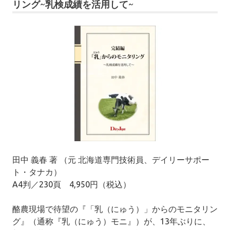
リング~乳検成績を活用して~
田中 義春 著 （元 北海道専門技術員、デイリーサポー
ト・タナカ）
A4判／230頁 4,950円（税込）
酪農現場で待望の『「乳（にゅう）」からのモニタリン
グ』（通称『乳（にゅう）モニ』）が、13年ぶりに、