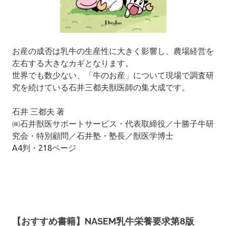
お産の成否は乳牛の生産性に大きく影響し、農場経営を
左右する大きなカギとなります。
世界でも数少ない、「牛のお産」について現場で調査研
究を続けている石井三都夫獣医師の集大成です。
石井 三都夫 著
㈱石井獣医サポートサービス・代表取締役／十勝子牛研
究会・特別顧問／石井塾・塾長／獣医学博士
A4判・218ページ
【おすすめ書籍】NASEM乳牛栄養要求第8版