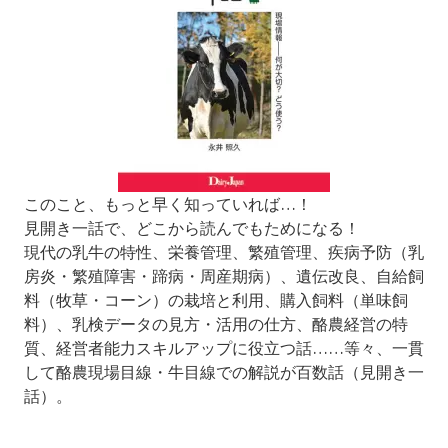
このこと、もっと早く知っていれば…！
見開き一話で、どこから読んでもためになる！
現代の乳牛の特性、栄養管理、繁殖管理、疾病予防（乳
房炎・繁殖障害・蹄病・周産期病）、遺伝改良、自給飼
料（牧草・コーン）の栽培と利用、購入飼料（単味飼
料）、乳検データの見方・活用の仕方、酪農経営の特
質、経営者能力スキルアップに役立つ話……等々、一貫
して酪農現場目線・牛目線での解説が百数話（見開き一
話）。