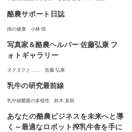
酪農サポート日誌
蹄の健康 小林 悟
写真家＆酪農ヘルパー 佐藤弘康 フ
ォトギャラリー
ヌクヌクと…… 佐藤 弘康
乳牛の研究最前線
乳中細菌叢の多様性 鈴木 直樹
あなたの酪農ビジネスを未来へと導
く～最適なロボット搾乳牛舎を手に