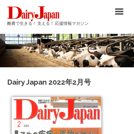
コ
酪
ン
テ
農
酪農で生きる！ 支える！ 応援情報マガジン
ン
ツ
雑
へ
ス
誌
キ
ッ
Dairy
プ
Dairy Japan 2022年2月号
Japan