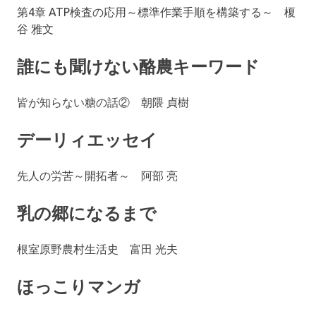
第4章 ATP検査の応用～標準作業手順を構築する～ 榎
谷 雅文
誰にも聞けない酪農キーワード
皆が知らない糖の話② 朝隈 貞樹
デーリィエッセイ
先人の労苦～開拓者～ 阿部 亮
乳の郷になるまで
根室原野農村生活史 富田 光夫
ほっこりマンガ