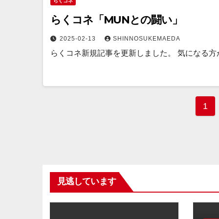
らくコネ
らくコネ「MUNとの闘い」
2025-02-13
SHINNOSUKEMAEDA
らくコネ新規記事を更新しました。 気になる方
投
1
稿
の
ペ
見逃しています
ー
ジ