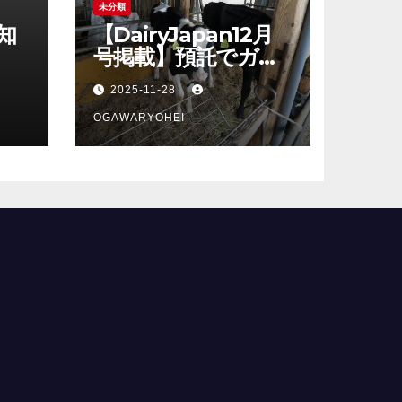
未分類
知
【DairyJapan12月
号掲載】預託でガッ
カリしないシリー
2025-11-28
ズ、最終回！
OGAWARYOHEI