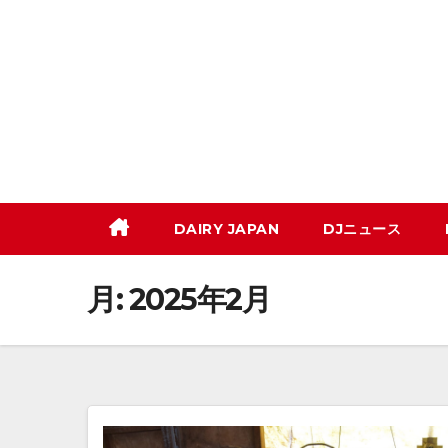
コ
ン
テ
ン
ツ
へ
ス
キ
DAIRY JAPAN
DJニュース
ッ
プ
月:
2025年2月